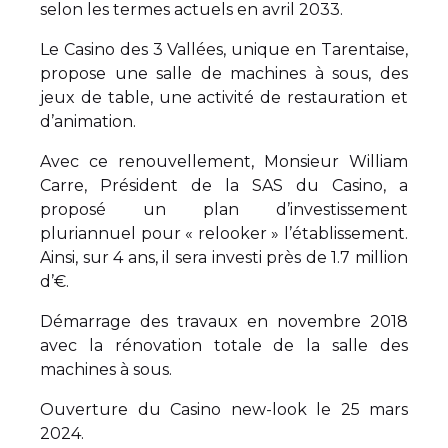
selon les termes actuels en avril 2033.
Le Casino des 3 Vallées, unique en Tarentaise,
propose une salle de machines à sous, des
jeux de table, une activité de restauration et
d’animation.
Avec ce renouvellement, Monsieur William
Carre, Président de la SAS du Casino, a
proposé un plan d’investissement
pluriannuel pour « relooker » l’établissement.
Ainsi, sur 4 ans, il sera investi près de 1.7 million
d’€.
Démarrage des travaux en novembre 2018
avec la rénovation totale de la salle des
machines à sous.
Ouverture du Casino new-look le 25 mars
2024.