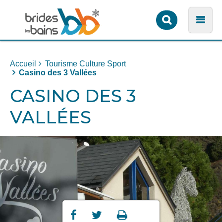
Formulaire
Men
de
recherche
Accueil
Tourisme Culture Sport
Casino des 3 Vallées
CASINO DES 3
VALLÉES
Partager
Partager
Imprimer


