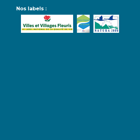
Nos labels :