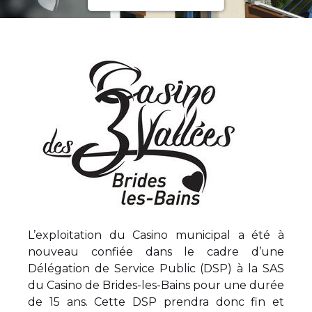
sur
sur
Facebook
Twitter
L’exploitation du Casino municipal a été à
nouveau confiée dans le cadre d’une
Délégation de Service Public (DSP) à la SAS
du Casino de Brides-les-Bains pour une durée
de 15 ans. Cette DSP prendra donc fin et