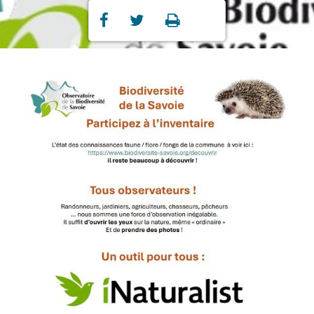
Partager
Partager
Imprimer



sur
sur
Facebook
Twitter