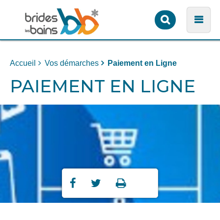
Formulaire
Men
de
recherche
Accueil
Vos démarches
Paiement en Ligne
PAIEMENT EN LIGNE
Partager
Partager
Imprimer



sur
sur
Facebook
Twitter