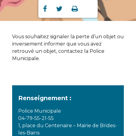
Partager
Partager
Imprimer



sur
sur
Facebook
Twitter
Vous souhaitez signaler la perte d’un objet ou
inversement informer que vous avez
retrouvé un objet, contactez la Police
Municipale.
Renseignement :
Police Municipale
04-79-55-21-55
1, place du Centenaire – Mairie de Brides-
les-Bains