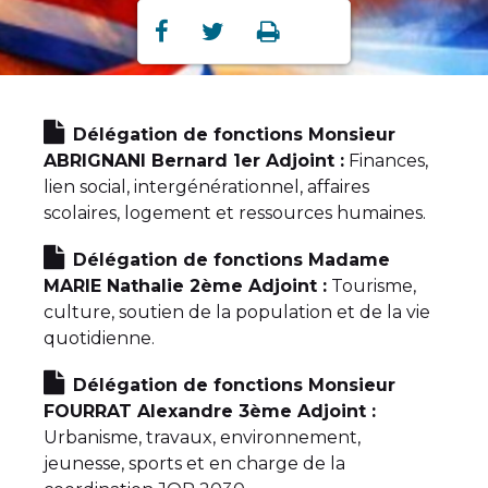
Partager
Partager
Imprimer



sur
sur
Facebook
Twitter
Délégation de fonctions Monsieur
ABRIGNANI Bernard 1er Adjoint
:
Finances,
lien social, intergénérationnel, affaires
scolaires, logement et ressources humaines.
Délégation de fonctions Madame
MARIE Nathalie 2ème Adjoint
:
Tourisme,
culture, soutien de la population et de la vie
quotidienne.
Délégation de fonctions Monsieur
FOURRAT Alexandre 3ème Adjoint
:
Urbanisme, travaux, environnement,
jeunesse, sports et en charge de la