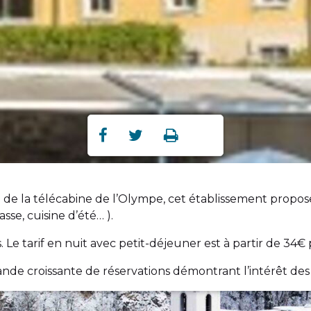
Partager
Partager
Imprimer



sur
sur
Facebook
Twitter
m de la télécabine de l’Olympe, cet établissement prop
se, cuisine d’été… ).
s. Le tarif en nuit avec petit-déjeuner est à partir de 34
e croissante de réservations démontrant l’intérêt des c