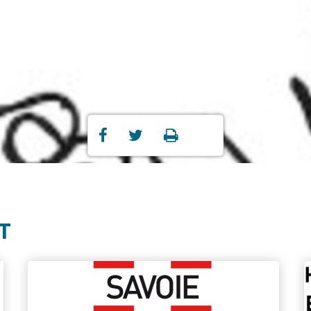
Partager
Partager
Imprimer



sur
sur
Facebook
Twitter
T