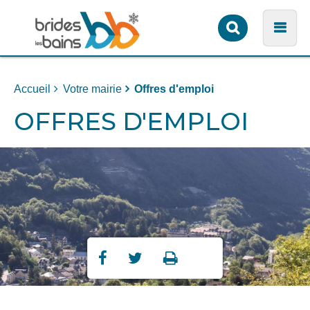
Formulaire
Men
de
recherche
Accueil
Votre mairie
Offres d'emploi
OFFRES D'EMPLOI
Partager
Partager
Imprimer



sur
sur
Facebook
Twitter