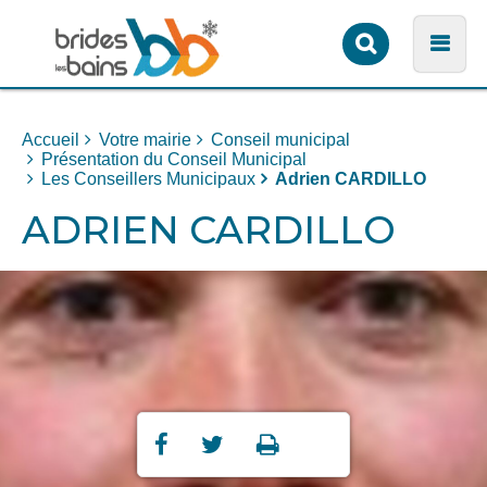
Formulaire
Men
de
recherche
Accueil
Votre mairie
Conseil municipal
Présentation du Conseil Municipal
Les Conseillers Municipaux
Adrien CARDILLO
ADRIEN CARDILLO
Partager
Partager
Imprimer



sur
sur