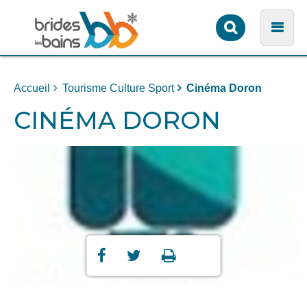
Formulaire
Men
de
recherche
Accueil
Tourisme Culture Sport
Cinéma Doron
CINÉMA DORON
Partager
Partager
Imprimer



sur
sur
Facebook
Twitter