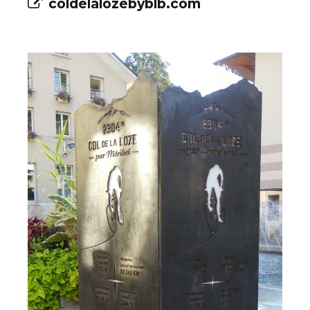
coldelalozebyblb.com