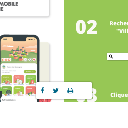
Partager
Partager
Imprimer



sur
sur
Facebook
Twitter